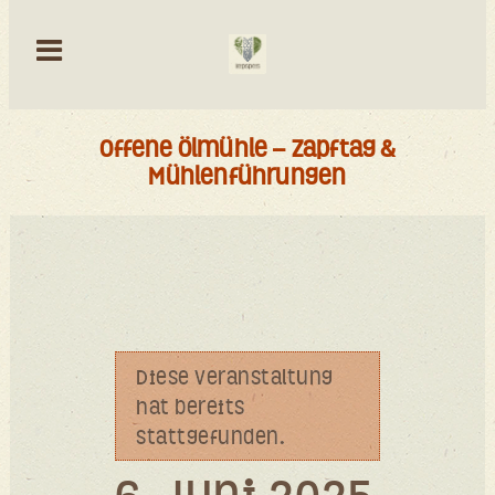
Offene Ölmühle – Zapftag &
Mühlenführungen
Die­se Ver­an­stal­tung
hat bereits
stattgefunden.