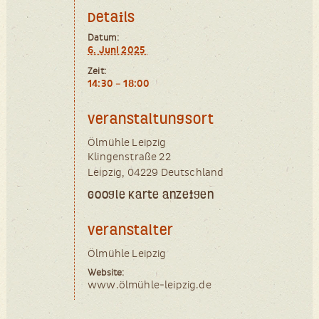
Details
Datum:
6. Juni 2025
Zeit:
14:30 – 18:00
Veranstaltungsort
Ölmüh­le Leipzig
Klin­gen­stra­ße 22
Leip­zig
,
04229
Deutsch­land
Google Karte anzeigen
Veranstalter
Ölmüh­le Leipzig
Website:
www.ölmühle-leipzig.de