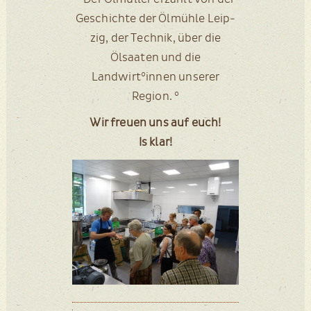
Geschich­te der Ölmüh­le Leip­
zig, der Tech­nik, über die
Ölsaa­ten und die
Landwirt°innen unse­rer
Region. °
Wir freu­en uns auf euch!
Is klar!