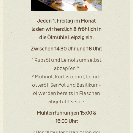
Jeden 1. Frei­tag im Monat
laden wir herz­lich & fröh­lich in
die Ölmüh­le Leip­zig ein.
Zwi­schen 14:30 Uhr und 18 Uhr:
° Raps­öl und Lein­öl zum selbst
abzapfen °
° Mohn­öl, Kür­bis­kern­öl, Leind­
ot­ter­öl, Senf­öl und Basi­li­kum­
öl wer­den bereits in Fla­schen
abge­füllt sein. °
Müh­len­füh­run­gen 15:00 &
16:00 Uhr:
° Der Ölmül­ler erzählt von der