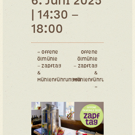
6. Juni 2025
| 14:30
–
18:00
Event
Navigation
«
Offene
Offene
Ölmühle
Ölmühle
– Zapftag
– Zapftag
&
&
Mühlenführungen
Mühlenführungen
»