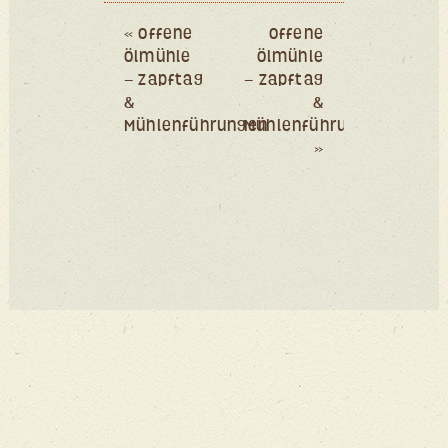
Event
Navigation
«
Offene
Offene
Ölmühle
Ölmühle
– Zapftag
– Zapftag
&
&
Mühlenführungen
Mühlenführungen
»