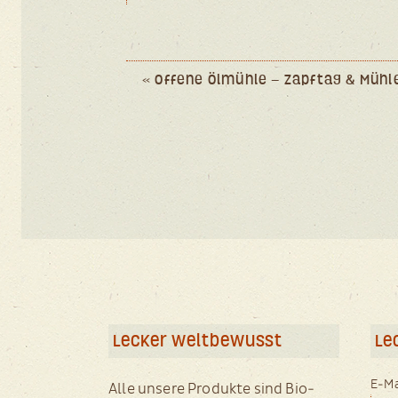
Event
«
Offene Ölmühle – Zapftag & Müh
Navigation
Lecker weltbewusst
Le
E-Ma
Alle unsere Produkte sind Bio-