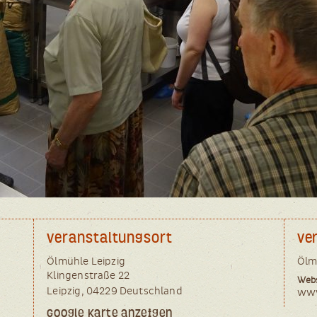
Veranstaltungsort
Ve
Ölmüh­le Leipzig
Ölm
Klin­gen­stra­ße 22
Webs
Leip­zig
,
04229
Deutsch­land
www
Google Karte anzeigen