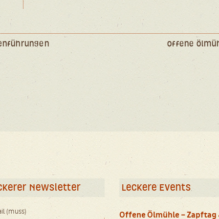
lenführungen
Offene Ölmü
ckerer Newsletter
Leckere Events
il (muss)
Offene Ölmühle – Zapftag