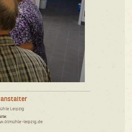
ranstalter
üh­le Leipzig
ite:
.ölmühle-leipzig.de