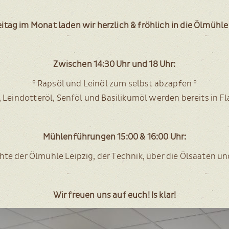
i­tag im Monat laden wir herz­lich & fröh­lich in die Ölmüh­le 
Zwi­schen 14:30 Uhr und 18 Uhr:
° Raps­öl und Lein­öl zum selbst abzapfen °
, Leind­ot­ter­öl, Senf­öl und Basi­li­kum­öl wer­den bereits in F
Müh­len­füh­run­gen 15:00 & 16:00 Uhr:
­te der Ölmüh­le Leip­zig, der Tech­nik, über die Ölsaa­ten 
Wir freu­en uns auf euch! Is klar!