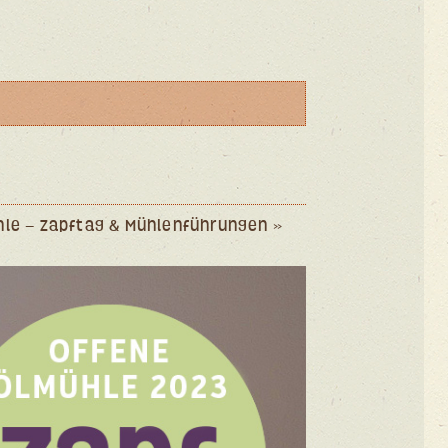
hle – Zapftag & Mühlenführungen
»