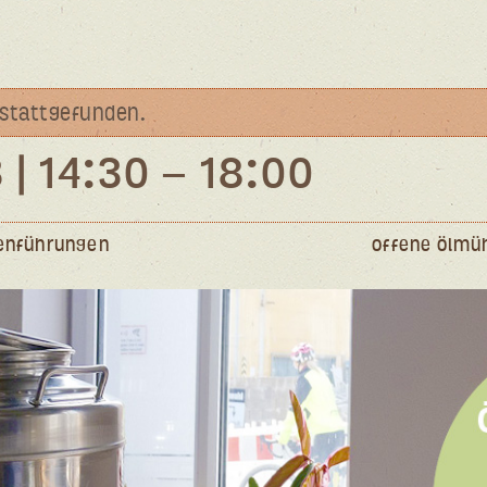
s stattgefunden.
 | 14:30
–
18:00
lenführungen
Offene Ölmü