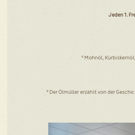
Jeden 1. Fre
° Mohn­öl, Kür­bis­kern­öl
° Der Ölmül­ler erzählt von der Geschich