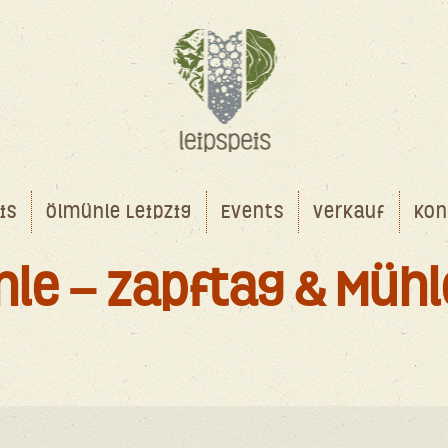
is
Ölmühle Leipzig
Events
Verkauf
Kon
hle – Zapftag & Müh