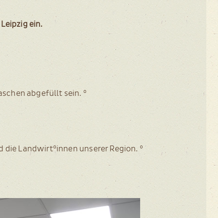
Leip­zig ein.
la­schen abge­füllt sein. °
und die Landwirt°innen unse­rer Region. °