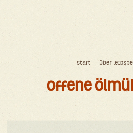
Start
Über leipspe
Offene Ölmü