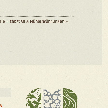
hle – Zapftag & Mühlenführungen
»
 &