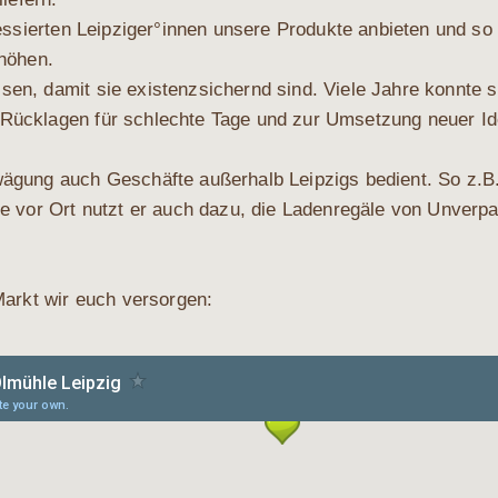
es­sier­ten Leipziger°innen unse­re Pro­duk­te anbie­ten und so 
rhöhen.
en, damit sie exis­tenz­si­chernd sind. Vie­le Jah­re konn­te
Rück­la­gen für schlech­te Tage und zur Umset­zung neu­er I
bwä­gung auch Geschäf­te außer­halb Leip­zigs bedient. So z.
­che vor Ort nutzt er auch dazu, die Laden­re­gä­le von Unver­pa
Markt wir euch versorgen: