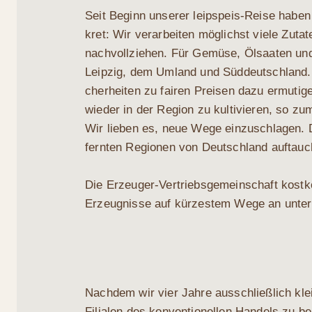
Seit Beginn unse­rer leip­speis-Rei­se haben
kret: Wir ver­ar­bei­ten mög­lichst vie­le Zuta
nach­voll­zie­hen. Für Gemü­se, Ölsaa­ten und 
Leip­zig, dem Umland und Süd­deutsch­land.
cher­hei­ten zu fai­ren Prei­sen dazu ermu­ti­g
wie­der in der Regi­on zu kul­ti­vie­ren, so z
Wir lie­ben es, neue Wege ein­zu­schla­gen. D
fern­ten Regio­nen von Deutsch­land auf­tau­
Die Erzeu­ger-Ver­triebs­ge­mein­schaft kost­ko
Erzeug­nis­se auf kür­zes­tem Wege an unter­
Nach­dem wir vier Jah­re aus­schließ­lich kle
Filia­len des kon­ven­tio­nel­len Han­dels zu be