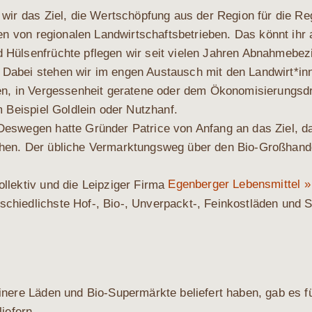
 wir das Ziel, die Wert­schöp­fung aus der Regi­on für die Re
­ten von regio­na­len Land­wirt­schafts­be­trie­ben. Das könnt ihr
Hül­sen­früch­te pfle­gen wir seit vie­len Jah­ren Abnah­me­be­
 Dabei ste­hen wir im engen Aus­tausch mit den Landwirt*inn
en, in Ver­ges­sen­heit gera­te­ne oder dem Öko­no­mi­sie­rungs­
um Bei­spiel Gold­lein oder Nutzhanf.
es­we­gen hat­te Grün­der Patri­ce von Anfang an das Ziel, da
chen. Der übli­che Ver­mark­tungs­weg über den Bio-Groß­han­de
Egenberger Lebensmittel »
l­lek­tiv und die Leip­zi­ger Fir­ma
schied­lichs­te Hof‑, Bio‑, Unverpackt‑, Fein­kost­lä­den und 
i­ne­re Läden und Bio-Super­märk­te belie­fert haben, gab es f
liefern.