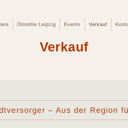
peis
Ölmühle Leipzig
Events
Verkauf
Kont
Verkauf
dt­ver­sor­ger – Aus der Regi­on f