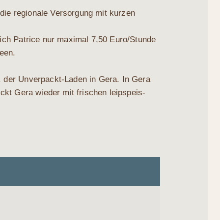
die regio­na­le Ver­sor­gung mit kur­zen
 sich Patri­ce nur maxi­mal 7,50 Euro/Stunde
deen.
B. der Unver­packt-Laden in Gera. In Gera
ckt Gera wie­der mit fri­schen leip­speis-