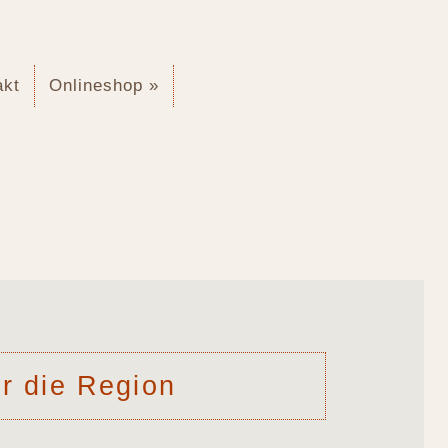
akt
Onlineshop »
ür die Region