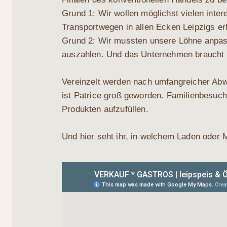
Grund 1: Wir wol­len mög­lichst vie­len inter­
Trans­port­we­gen in allen Ecken Leip­zigs e
Grund 2: Wir muss­ten unse­re Löh­ne anpas­s
aus­zah­len. Und das Unter­neh­men braucht 
Ver­ein­zelt wer­den nach umfang­rei­cher A
ist Patri­ce groß gewor­den. Fami­li­en­be­su
Pro­duk­ten aufzufüllen.
Und hier seht ihr, in wel­chem Laden oder 