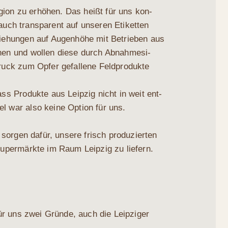
gi­on zu erhö­hen. Das heißt für uns kon­
 auch trans­pa­rent auf unse­ren Eti­ket­ten
zie­hun­gen auf Augen­hö­he mit Betrie­ben aus
en und wol­len die­se durch Abnah­me­si­
druck zum Opfer gefal­le­ne Feld­pro­duk­te
ss Pro­duk­te aus Leip­zig nicht in weit ent­
l war also kei­ne Opti­on für uns.
sor­gen dafür, unse­re frisch pro­du­zier­ten
Super­märk­te im Raum Leip­zig zu liefern.
ür uns zwei Grün­de, auch die Leip­zi­ger